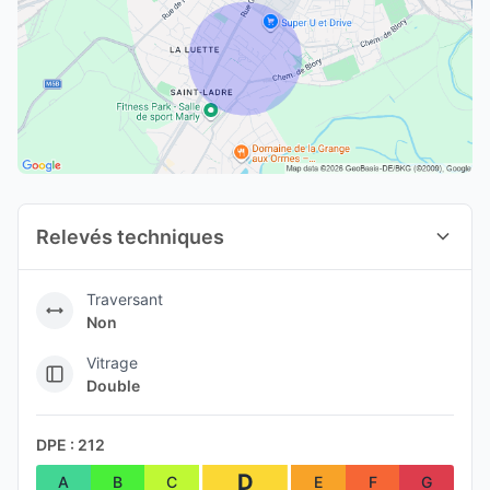
Relevés techniques
Traversant
Non
Vitrage
Double
DPE : 212
D
A
B
C
E
F
G