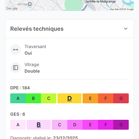
Relevés techniques
Traversant
Oui
Vitrage
Double
DPE : 184
D
A
B
C
E
F
G
GES : 6
B
A
C
D
E
F
G
Diagnostic réalisé le:
23/12/2025